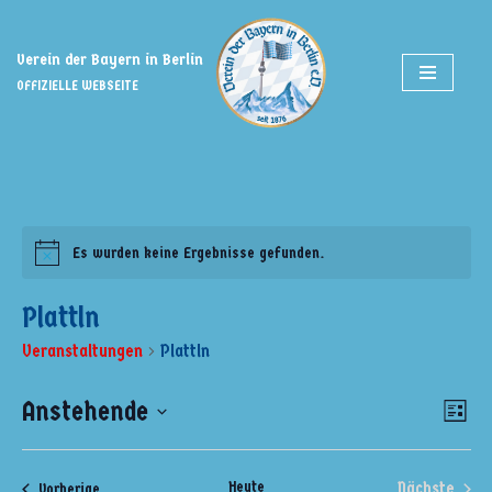
Zum
Verein der Bayern in Berlin
Inhalt
OFFIZIELLE WEBSEITE
springen
Es wurden keine Ergebnisse gefunden.
Plattln
Veranstaltungen
Plattln
Anstehende
Ansi
Ver
Liste
Ans
Datum
Navi
wählen.
Nav
Heute
Nächste
Veranstaltungen
Vorherige