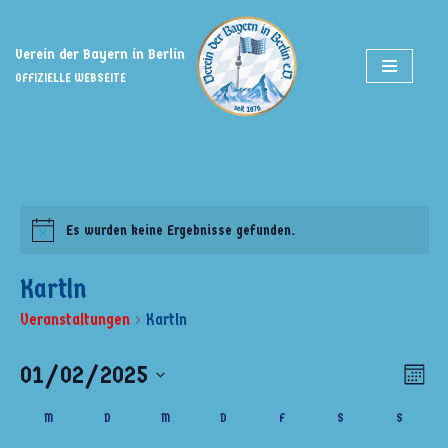
Zum
Verein der Bayern in Berlin
Inhalt
OFFIZIELLE WEBSEITE
springen
Es wurden keine Ergebnisse gefunden.
Kartln
Veranstaltungen
Kartln
01/02/2025
Ansi
Ver
Monat
Ans
Datum
Navi
Kalender
M
D
M
D
F
S
S
wählen.
Nav