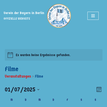
Zum
Verein der Bayern in Berlin
Inhalt
OFFIZIELLE WEBSEITE
springen
Es wurden keine Ergebnisse gefunden.
Filme
Veranstaltungen
Filme
01/07/2025
Ansi
Ver
Monat
Ans
Datum
Navi
Kalender
M
D
M
D
F
S
S
wählen.
Nav