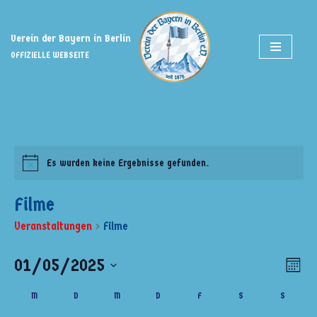
Zum
Verein der Bayern in Berlin
Inhalt
OFFIZIELLE WEBSEITE
springen
Es wurden keine Ergebnisse gefunden.
Filme
Veranstaltungen
Filme
01/05/2025
Ansi
Ver
Monat
Ans
Datum
Navi
Kalender
M
D
M
D
F
S
S
wählen.
Nav