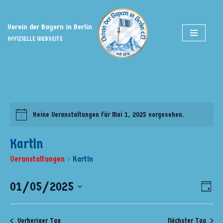
Zum
Verein der Bayern in Berlin
Inhalt
OFFIZIELLE WEBSEITE
springen
Keine Veranstaltungen für Mai 1, 2025 vorgesehen.
Kartln
Veranstaltungen
Kartln
01/05/2025
Ansi
Ver
Tag
Ans
Datum
Navi
wählen.
Nav
Vorheriger Tag
Nächster Tag