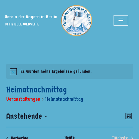
Zum
Verein der Bayern in Berlin
Inhalt
OFFIZIELLE WEBSEITE
springen
Es wurden keine Ergebnisse gefunden.
Heimatnachmittag
Veranstaltungen
Heimatnachmittag
Anstehende
Ansi
Ver
Liste
Ans
Datum
Navi
wählen.
Nav
Heute
Nächste
Veranstaltungen
Vorherige